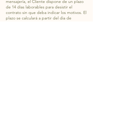
mensajería, el Cliente dispone de un plazo
de 14 días laborables para desistir el
contrato sin que deba indicar los motivos. El
plazo se calculará a partir del dia de
recepción del producto. Antes de ejercer el
derecho de desistimiento MOLÍ DE ACEITE
CAL VIUDO podrá atenderle para analizar
los motivos y proponerle soluciones que
puedan satisfer el interés del Cliente. En
cualquier caso, las devoluciones de
productos sólo se admitirán si se reciben en
perfecto estado y con su embalaje original.
Una vez recibidos los productos MOLINO
DE ACEITE CAL VIUDO procederá al
reintegro del importe abonado por el
Cliente, reintegro que se efectuará en un
plazo máximo de 14 días naturales a partir
de la fecha en que se nos informe de su
desistimiento y sin retención de cantidad
alguna. Los gastos de devolución no serán
abonados.
MOLINO DE ACEITE CAL VIUDO sólo
aceptará devoluciones que cumplan los