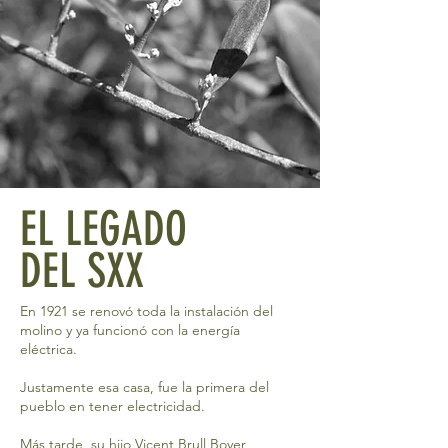
EL LEGADO
DEL SXX
En 1921 se renovó toda la instalación del
molino y ya funcionó con la energía
eléctrica.
Justamente esa casa, fue la primera del
pueblo en tener electricidad.
Más tarde, su hijo Vicent Brull Boyer,