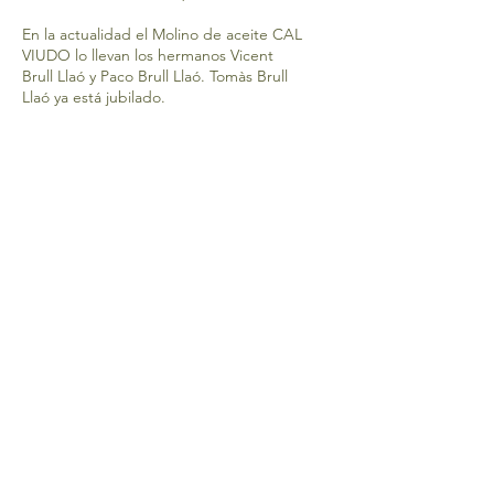
En la actualidad el Molino de aceite CAL
VIUDO lo llevan los hermanos Vicent
Brull Llaó y Paco Brull Llaó. Tomàs Brull
Llaó ya está jubilado.
El método tradicional de primera
prensada en frío se ha conservado a lo
largo de los años pasando de
generación en generación.
ATENCIÓN AL CLIENTE
977 490 121
molidolicalviudo@gmail.co
m