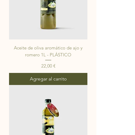
Aceite de oliva aromático de ajo y
romero 1L - PLÁSTICO
Precio
22,00 €
Agregar al carrito